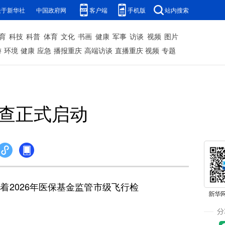
关于新华社
中国政府网
客户端
手机版
站内搜索
育
科技
科普
体育
文化
书画
健康
军事
访谈
视频
图片
游
环境
健康
应急
播报重庆
高端访谈
直播重庆
视频
专题
检查正式启动
2026年医保基金监管市级飞行检