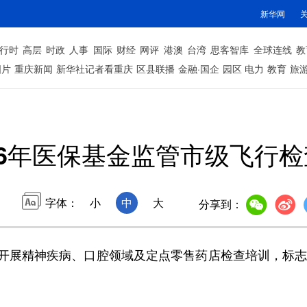
新华网
行时
高层
时政
人事
国际
财经
网评
港澳
台湾
思客智库
全球连线
教
图片
重庆新闻
新华社记者看重庆
区县联播
金融·国企
园区
电力
教育
旅
26年医保基金监管市级飞行
字体：
小
中
大
分享到：
精神疾病、口腔领域及定点零售药店检查培训，标志着