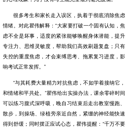
很多考生和家长走入误区，执着于彻底消除焦虑
情绪。对此瞿伟解释：“大家要打破一个固有认知，焦
虑不全是坏事，适度的紧张能够唤醒身体潜能，提升
专注力、思维灵敏度，帮助我们高效刷题复盘；只有
失控的重度焦虑，才会束缚思考、拖累复习进度，影
响考试正常发挥。”
“与其耗费大量精力对抗焦虑，不如学着接纳它，
和情绪和平共处。”瞿伟给出实操办法，课余零碎时间
可以练习腹式深呼吸，晚自习结束后走出教室慢跑、
散步，到操场、绿植旁亲近自然，紧绷的神经能快速
得到舒缓；同时摆正应试心态，瞿伟提醒：“千万不要