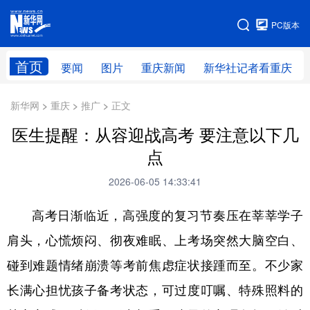
手机版
PC版本
网站地图
首页
要闻
图片
重庆新闻
新华社记者看重庆
新华网 > 重庆 > 推广 > 正文
医生提醒：从容迎战高考 要注意以下几
点
2026-06-05 14:33:41
高考日渐临近，高强度的复习节奏压在莘莘学子
肩头，心慌烦闷、彻夜难眠、上考场突然大脑空白、
碰到难题情绪崩溃等考前焦虑症状接踵而至。不少家
长满心担忧孩子备考状态，可过度叮嘱、特殊照料的