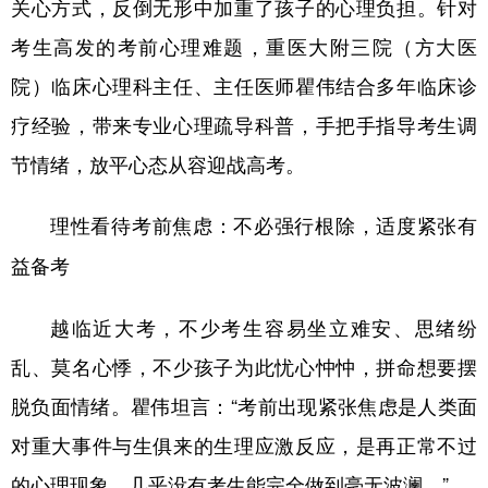
关心方式，反倒无形中加重了孩子的心理负担。针对
考生高发的考前心理难题，重医大附三院（方大医
院）临床心理科主任、主任医师瞿伟结合多年临床诊
疗经验，带来专业心理疏导科普，手把手指导考生调
节情绪，放平心态从容迎战高考。
理性看待考前焦虑：不必强行根除，适度紧张有
益备考
越临近大考，不少考生容易坐立难安、思绪纷
乱、莫名心悸，不少孩子为此忧心忡忡，拼命想要摆
脱负面情绪。瞿伟坦言：“考前出现紧张焦虑是人类面
对重大事件与生俱来的生理应激反应，是再正常不过
的心理现象，几乎没有考生能完全做到毫无波澜。”