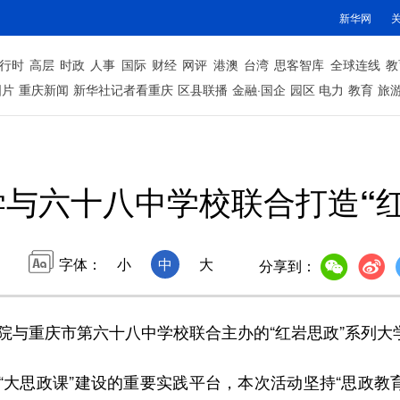
新华网
行时
高层
时政
人事
国际
财经
网评
港澳
台湾
思客智库
全球连线
教
图片
重庆新闻
新华社记者看重庆
区县联播
金融·国企
园区
电力
教育
旅
学与六十八中学校联合打造“
字体：
小
中
大
分享到：
学院与重庆市第六十八中学校联合主办的“红岩思政”系列
“大思政课”建设的重要实践平台，本次活动坚持“思政教