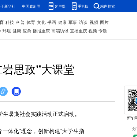
关于新华社
中国政府网
客户端
手机版
站内搜索
育
科技
科普
体育
文化
书画
健康
军事
访谈
视频
图片
游
环境
健康
应急
播报重庆
高端访谈
直播重庆
视频
专题
红岩思政”大课堂
大学生暑期社会实践活动正式启动。
育一体化”理念，创新构建“大学生指