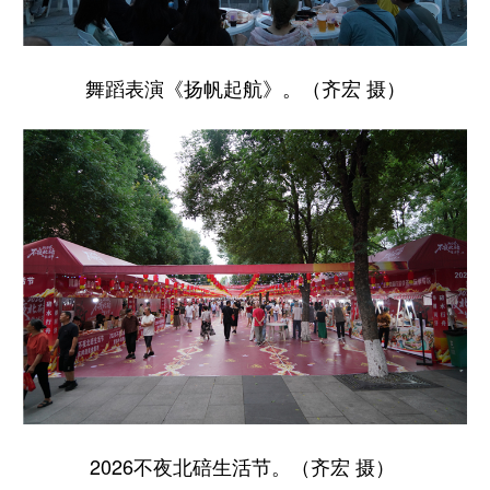
舞蹈表演《扬帆起航》。（齐宏 摄）
2026不夜北碚生活节。（齐宏 摄）