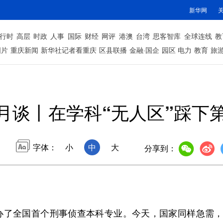
新华网
行时
高层
时政
人事
国际
财经
网评
港澳
台湾
思客智库
全球连线
教
图片
重庆新闻
新华社记者看重庆
区县联播
金融·国企
园区
电力
教育
旅
月谈丨在学科“无人区”踩下
字体：
小
中
大
分享到：
办了全国首个刑事侦查本科专业。今天，国家同样急需，