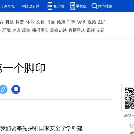
关于新华社
中国政府网
客户端
手机版
站内搜索
育
科技
科普
体育
文化
书画
健康
军事
访谈
视频
图片
游
环境
健康
应急
播报重庆
高端访谈
直播重庆
视频
专题
第一个脚印
我们要率先探索国家安全学学科建