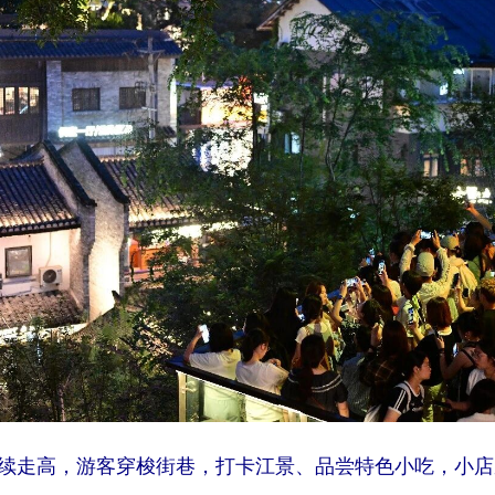
续走高，游客穿梭街巷，打卡江景、品尝特色小吃，小店