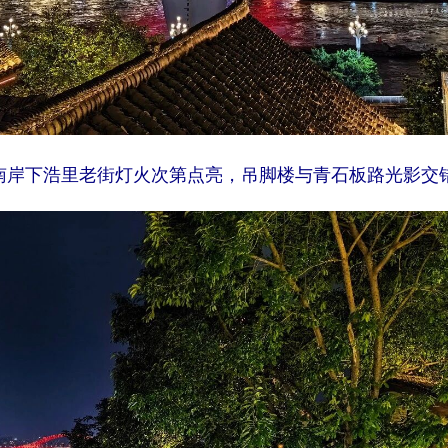
南岸下浩里老街灯火次第点亮，吊脚楼与青石板路光影交