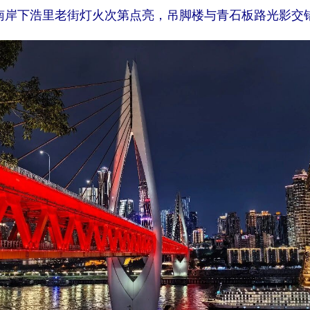
南岸下浩里老街灯火次第点亮，吊脚楼与青石板路光影交