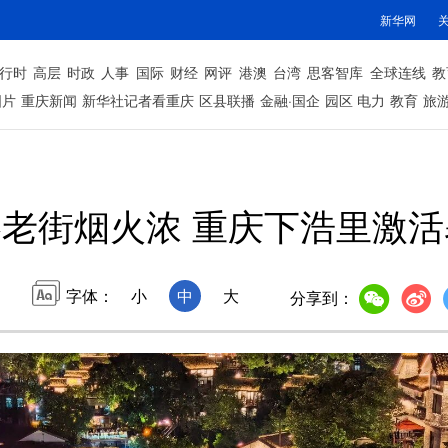
新华网
行时
高层
时政
人事
国际
财经
网评
港澳
台湾
思客智库
全球连线
教
图片
重庆新闻
新华社记者看重庆
区县联播
金融·国企
园区
电力
教育
旅
老街烟火浓 重庆下浩里激
字体：
小
中
大
分享到：