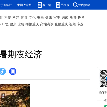
关于新华社
中国政府网
客户端
手机版
站内搜索
育
科技
科普
体育
文化
书画
健康
军事
访谈
视频
图片
游
环境
健康
应急
播报重庆
高端访谈
直播重庆
视频
专题
活暑期夜经济