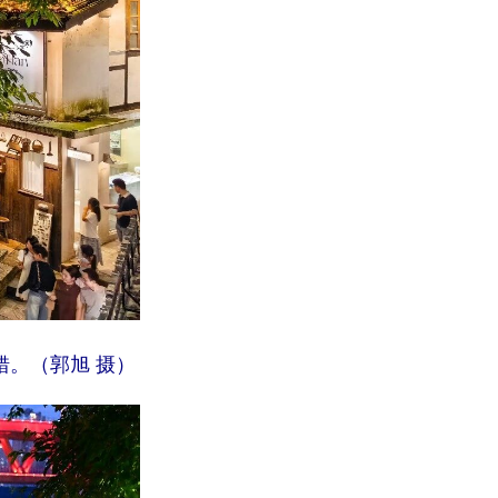
错。（郭旭 摄）