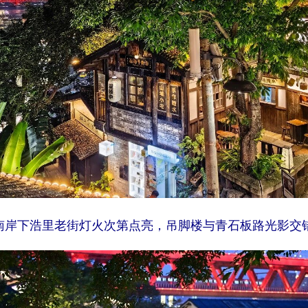
南岸下浩里老街灯火次第点亮，吊脚楼与青石板路光影交