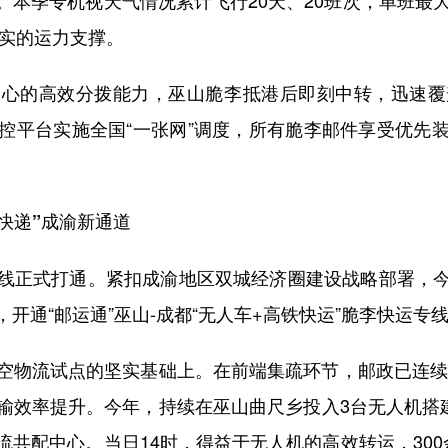
坚实的运力支撑。
的高效分拨能力，巫山脆李抵港后即刻中转，迅速覆
控平台实施全国“一张网”调度，所有脆李邮件享受优先
快递”成渝新通道
正式打通。紧扣成渝地区双城经济圈建设战略部署，今
开通“邮运通”巫山-成都“无人车+高铁快运”脆李快运专
流试点的坚实基础上。在前端集疏环节，邮政已连续3
输效率提升。今年，持续在巫山曲尺乡投入3台无人机搭建
共配中心。当日14时，得益于无人机的高效转运，30