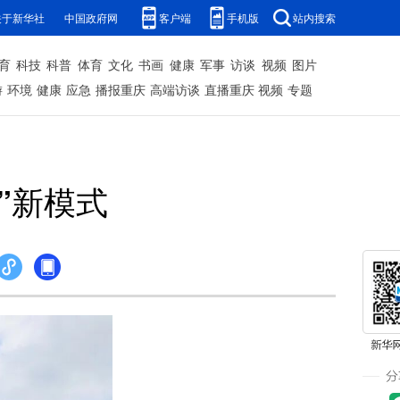
关于新华社
中国政府网
客户端
手机版
站内搜索
育
科技
科普
体育
文化
书画
健康
军事
访谈
视频
图片
游
环境
健康
应急
播报重庆
高端访谈
直播重庆
视频
专题
”新模式