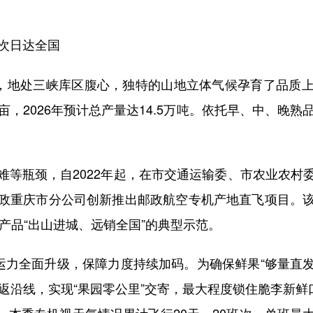
次日达全国
，地处三峡库区腹心，独特的山地立体气候孕育了品质上
亩，2026年预计总产量达14.5万吨。依托早、中、晚熟
。
瓶颈，自2022年起，在市交通运输委、市农业农村
政重庆市分公司创新推出邮政航空专机产地直飞项目。
农产品“出山进城、远销全国”的典型示范。
力全面升级，保障力度持续加码。为确保鲜果“够量直发”
返沿线，实现“果园零公里”交寄，最大程度锁住脆李新鲜
本季专机视天气情况累计飞行20天、20班次，单班最