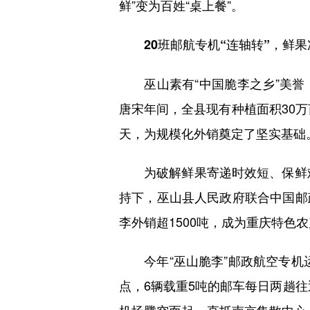
鲜”变为百姓“桌上餐”。
20班邮航专机“连轴转”，鲜果
巫山素有“中国脆李之乡”美誉
唐宋年间，全县现有种植面积30万
天，为规模化外销奠定了坚实基础
为破解鲜果寄递时效短、保鲜难等
持下，巫山县人民政府联合中国邮
李外销超1500吨，成为重庆特色
今年“巫山脆李”邮政航空专机运
点，6辆载重5吨的邮车每日两趟往
机场腾空而起，直抵南京集散中心。