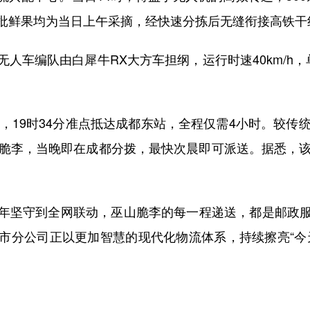
这批鲜果均为当日上午采摘，经快速分拣后无缝衔接高铁干
车编队由白犀牛RX大方车担纲，运行时速40km/h，
发，19时34分准点抵达成都东站，全程仅需4小时。较传
的脆李，当晚即在成都分拨，最快次晨即可派送。据悉，该
坚守到全网联动，巫山脆李的每一程递送，都是邮政服
市分公司正以更加智慧的现代化物流体系，持续擦亮“今