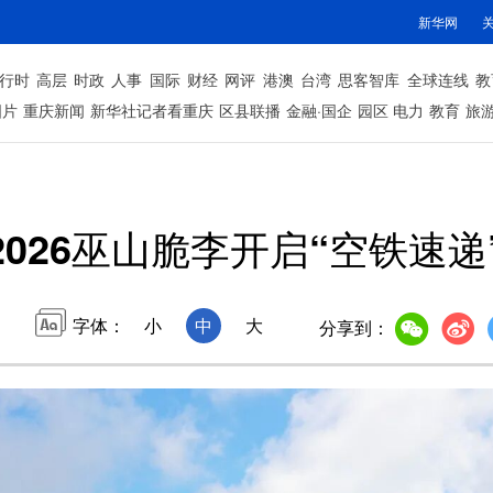
新华网
行时
高层
时政
人事
国际
财经
网评
港澳
台湾
思客智库
全球连线
教
图片
重庆新闻
新华社记者看重庆
区县联播
金融·国企
园区
电力
教育
旅
2026巫山脆李开启“空铁速递
字体：
小
中
大
分享到：