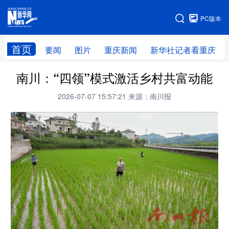
手机版
PC版本
网站地图
首页
要闻
图片
重庆新闻
新华社记者看重庆
南川：“四领”模式激活乡村共富动能
2026-07-07 15:57:21
来源：南川报