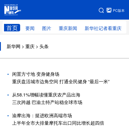
手机版
PC版本
网站地图
首页
要闻
图片
重庆新闻
新华社记者看重庆
新华网
>
重庆
> 头条
闲置方寸地 变身健身场
重庆盘活城市边角空间 打通全民健身 “最后一米”
从58.1%增幅读懂重庆农产品出海
三次跨越 巴渝土特产站稳全球市场
渝摩出海：挺进欧洲高端市场
上半年全市大排量摩托车出口同比增长超四倍